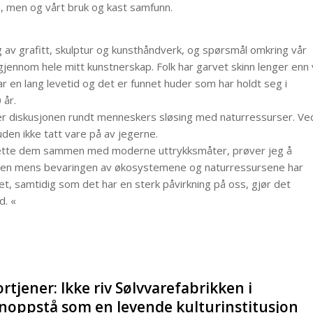
, men og vårt bruk og kast samfunn.
av grafitt, skulptur og kunsthåndverk, og spørsmål omkring vår
gjennom hele mitt kunstnerskap. Folk har garvet skinn lenger enn 
ar en lang levetid og det er funnet huder som har holdt seg i
 år.
 er diskusjonen rundt menneskers sløsing med naturressurser. Ve
uden ikke tatt vare på av jegerne.
sette dem sammen med moderne uttrykksmåter, prøver jeg å
 tiden mens bevaringen av økosystemene og naturressursene har
et, samtidig som det har en sterk påvirkning på oss, gjør det
d. «
tjener: Ikke riv Sølvvarefabrikken i
jenoppstå som en levende kulturinstitusjon