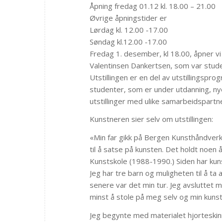
Åpning fredag 01.12 kl. 18.00 – 21.00
Øvrige åpningstider er
Lørdag kl. 12.00 -17.00
Søndag kl.12.00 -17.00
Fredag 1. desember, kl 18.00, åpner vi
Valentinsen Dankertsen, som var stud
Utstillingen er en del av utstillingspro
studenter, som er under utdanning, nye
utstillinger med ulike samarbeidspartn
Kunstneren sier selv om utstillingen:
«Min far gikk på Bergen Kunsthåndver
til å satse på kunsten. Det holdt noen
Kunstskole (1988-1990.) Siden har kuns
Jeg har tre barn og muligheten til å t
senere var det min tur. Jeg avsluttet 
minst å stole på meg selv og min kunst
Jeg begynte med materialet hjorteskinn i