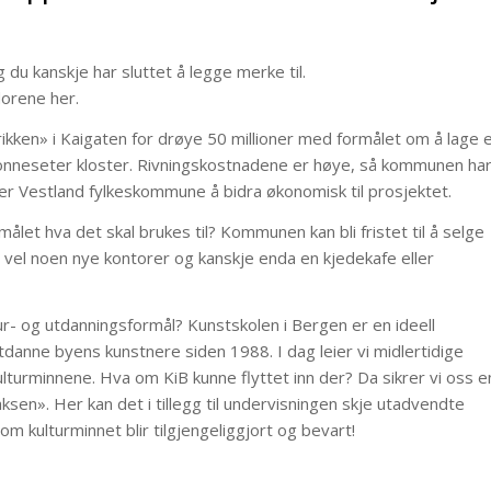
g du kanskje har sluttet å legge merke til.
idorene her.
ken» i Kaigaten for drøye 50 millioner med formålet om å lage 
Nonneseter kloster. Rivningskostnadene er høye, så kommunen ha
ker Vestland fylkeskommune å bidra økonomisk til prosjektet.
let hva det skal brukes til? Kommunen kan bli fristet til å selge
r vel noen nye kontorer og kanskje enda en kjedekafe eller
r- og utdanningsformål? Kunstskolen i Bergen er en ideell
danne byens kunstnere siden 1988. I dag leier vi midlertidige
ulturminnene. Hva om KiB kunne flyttet inn der? Da sikrer vi oss e
sen». Her kan det i tillegg til undervisningen skje utadvendte
som kulturminnet blir tilgjengeliggjort og bevart!