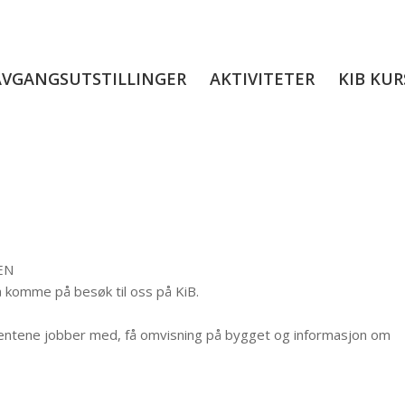
AVGANGSUTSTILLINGER
AKTIVITETER
KIB KUR
EN
 å komme på besøk til oss på KiB.
udentene jobber med, få omvisning på bygget og informasjon om