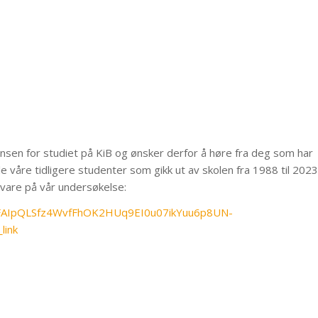
vansen for studiet på KiB og ønsker derfor å høre fra deg som har
e våre tidligere studenter som gikk ut av skolen fra 1988 til 2023
 svare på vår undersøkelse:
/1FAIpQLSfz4WvfFhOK2HUq9EI0u07ikYuu6p8UN-
link