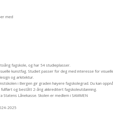
bber med
oårig fagskole, og har 54 studieplasser.
visuelle kunstfag. Studiet passer for deg med interesse for visuell
sign og arkitektur.
Kunstskolen i Bergen gir graden høyere fagskolegrad. Du kan oppn
fullført og bestått 2-årig akkreditert fagskoleutdanning.
n fra Statens Lånekasse. Skolen er medlem i SAMMEN
 2024-2025