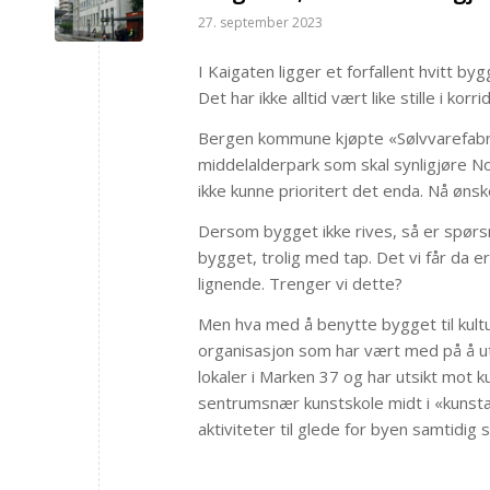
27. september 2023
I Kaigaten ligger et forfallent hvitt byg
Det har ikke alltid vært like stille i korr
Bergen kommune kjøpte «Sølvvarefabrik
middelalderpark som skal synligjøre 
ikke kunne prioritert det enda. Nå øns
Dersom bygget ikke rives, så er spørsmå
bygget, trolig med tap. Det vi får da e
lignende. Trenger vi dette?
Men hva med å benytte bygget til kultu
organisasjon som har vært med på å ut
lokaler i Marken 37 og har utsikt mot k
sentrumsnær kunstskole midt i «kunstak
aktiviteter til glede for byen samtidig 