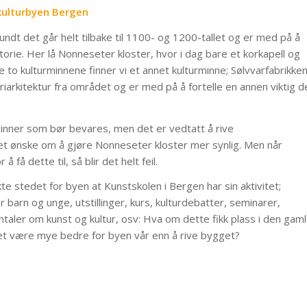
 kulturbyen Bergen
undt det går helt tilbake til 1100- og 1200-tallet og er med på å
istorie. Her lå Nonneseter kloster, hvor i dag bare et korkapell og
e to kulturminnene finner vi et annet kulturminne; Sølvvarfabrikken
iarkitektur fra området og er med på å fortelle en annen viktig d
inner som bør bevares, men det er vedtatt å rive
å et ønske om å gjøre Nonneseter kloster mer synlig. Men når
å få dette til, så blir det helt feil.
te stedet for byen at Kunstskolen i Bergen har sin aktivitet;
barn og unge, utstillinger, kurs, kulturdebatter, seminarer,
mtaler om kunst og kultur, osv: Hva om dette fikk plass i den gam
 det være mye bedre for byen vår enn å rive bygget?