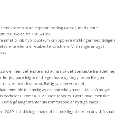
 semesterets siste separatutstilling i Atriet, med Bente
ent ved skolen fra 1988-1990.
grammet til KiB hvor publikum kan oppleve utstillinger med tidliger
tablerte eller mer etablerte kunstnere. Vi arrangerer også
ere.
ksskole, men det endte med at han på det sterkeste frarådet me
 år før jeg bare fulgte mitt eget hode og begynte på Bergen
ten vært mitt levebrød. Fattig ja, men verd det.
a akademiet ble ikke mulig av økonomiske grunner. Men så meget
min bachelor i Tromsø 2022. Helt toppers. Lærte mye, men ikke
. Det å gå langt utenfor sin komforsone er nyttige saker.
 2019. Litt tilfeldig, men det har nok ligget der en driv til å snak