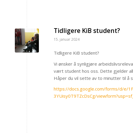
Tidligere KiB student?
15. januar 2024
Tidligere KiB student?
Vi ønsker å synligjøre arbeidslivsrele
vært student hos oss. Dette gjelder all
Håper du vil sette av to minutter til å
https://docs.google.com/forms/d/e
3YUisy0T9TZcDsCg/viewform?usp=sf_