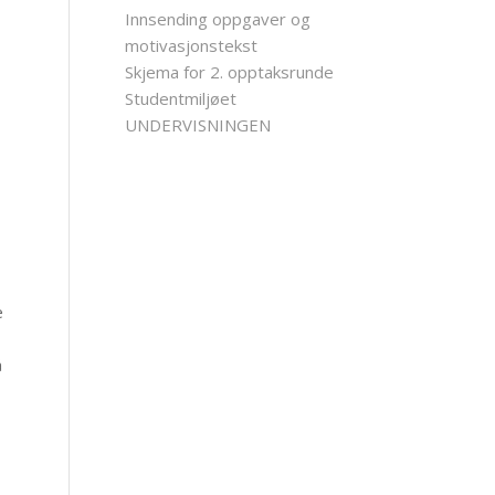
Innsending oppgaver og
motivasjonstekst
Skjema for 2. opptaksrunde
Studentmiljøet
UNDERVISNINGEN
e
å