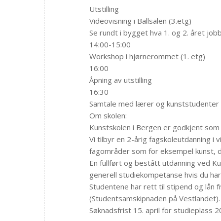
Utstilling
Videovisning i Ballsalen (3.etg)
Se rundt i bygget hva 1. og 2. året jo
14:00-15:00
Workshop i hjørnerommet (1. etg)
16:00
Åpning av utstilling
16:30
Samtale med lærer og kunststudenter
Om skolen:
Kunstskolen i Bergen er godkjent som t
Vi tilbyr en 2-årig fagskoleutdanning i 
fagområder som for eksempel kunst, de
En fullført og bestått utdanning ved 
generell studiekompetanse hvis du har 
Studentene har rett til stipend og lå
(Studentsamskipnaden på Vestlandet).
Søknadsfrist 15. april for studieplass